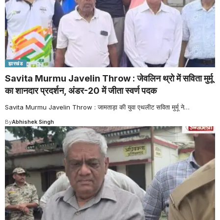
झारखंड
Savita Murmu Javelin Throw : जेवलिन थ्रो में सविता मुर्मू
का शानदार प्रदर्शन, अंडर-20 में जीता स्वर्ण पदक
Savita Murmu Javelin Throw : जामताड़ा की युवा एथलीट सविता मुर्मू ने
…
By
Abhishek Singh