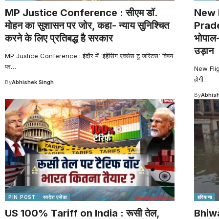
MP Justice Conference : सीएम डॉ.
New 
मोहन का सुशासन पर जोर, कहा- न्याय सुनिश्चित
Prade
करने के लिए प्रतिबद्ध है सरकार
भोपाल-
उड़ान
MP Justice Conference : इंदौर में 'इंहेंसिंग एक्सेस टू जस्टिस' विषय
पर
…
New Flig
होगी
…
By
Abhishek Singh
By
Abhish
PIN POST
स्वदेश एजेंडा
हरियाणा
US 100% Tariff on India : रूसी तेल,
Bhiw