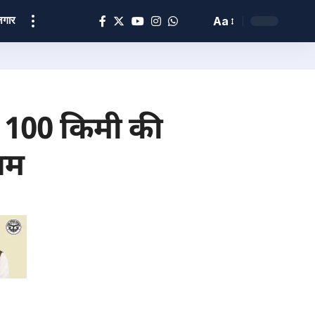
ोज़गार
Aa
, 100 किमी की
सम