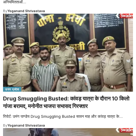
अनियमितताओं
…
By
Yoganand Shrivastava
उत्तर प्रदेश
Drug Smuggling Busted: कांवड़ यात्रा के दौरान 10 किलो
गांजा बरामद, मनोनीत भाजपा सभासद गिरफ्तार
रिपोर्ट: उमंग पाण्डेय Drug Smuggling Busted सावन माह और कांवड़ यात्रा के
…
By
Yoganand Shrivastava