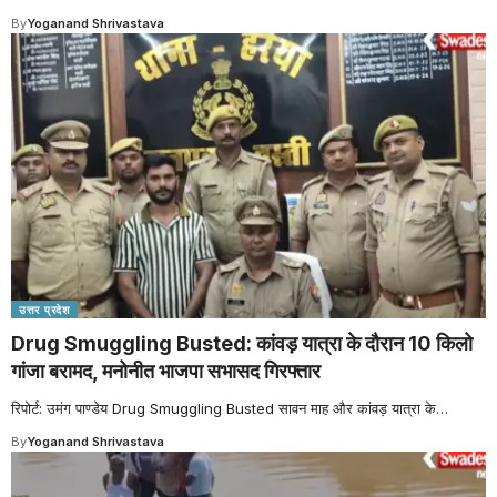
By
Yoganand Shrivastava
उत्तर प्रदेश
Drug Smuggling Busted: कांवड़ यात्रा के दौरान 10 किलो
गांजा बरामद, मनोनीत भाजपा सभासद गिरफ्तार
रिपोर्ट: उमंग पाण्डेय Drug Smuggling Busted सावन माह और कांवड़ यात्रा के
…
By
Yoganand Shrivastava