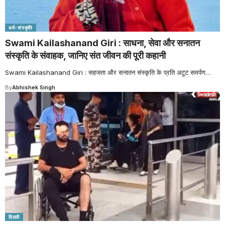
धर्म-संस्कृति
Swami Kailashanand Giri : साधना, सेवा और सनातन
संस्कृति के संवाहक, जानिए संत जीवन की पूरी कहानी
Swami Kailashanand Giri : सहजता और सनातन संस्कृति के प्रति अटूट समर्पण
…
By
Abhishek Singh
दिल्ली