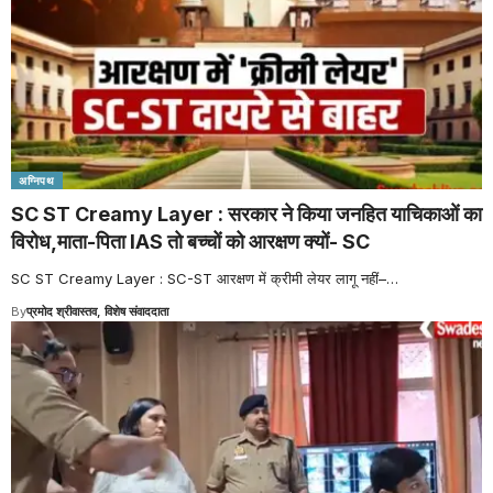
अग्निपथ
SC ST Creamy Layer : सरकार ने किया जनहित याचिकाओं का
विरोध,माता-पिता IAS तो बच्चों को आरक्षण क्यों- SC
SC ST Creamy Layer : SC-ST आरक्षण में क्रीमी लेयर लागू नहीं–
…
By
प्रमोद श्रीवास्तव, विशेष संवाददाता