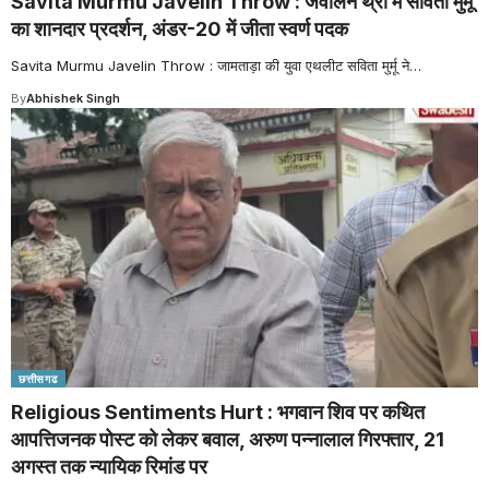
Savita Murmu Javelin Throw : जेवलिन थ्रो में सविता मुर्मू
का शानदार प्रदर्शन, अंडर-20 में जीता स्वर्ण पदक
Savita Murmu Javelin Throw : जामताड़ा की युवा एथलीट सविता मुर्मू ने
…
By
Abhishek Singh
छत्तीसगढ
Religious Sentiments Hurt : भगवान शिव पर कथित
आपत्तिजनक पोस्ट को लेकर बवाल, अरुण पन्नालाल गिरफ्तार, 21
अगस्त तक न्यायिक रिमांड पर