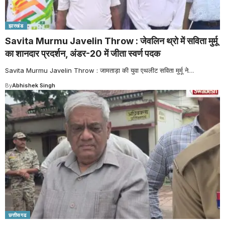
झारखंड
Savita Murmu Javelin Throw : जेवलिन थ्रो में सविता मुर्मू
का शानदार प्रदर्शन, अंडर-20 में जीता स्वर्ण पदक
Savita Murmu Javelin Throw : जामताड़ा की युवा एथलीट सविता मुर्मू ने
…
By
Abhishek Singh
छत्तीसगढ