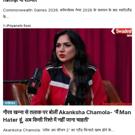
Commonwealth Games 2026: कॉमनवेल्थ गेम्स 2026 के समापन के बाद स्कॉटलैंड
के
…
By
Priyanshi Soni
मनोरंजन
गौरव खन्ना से तलाक पर बोलीं Akanksha Chamola- ‘मैं Man
Hater हूं, अब किसी रिश्ते में नहीं जाना चाहती’
Akanksha Chamola: 'लॉक अप सीजन 2' का ग्रैंड फिनाले खत्म होने के
…