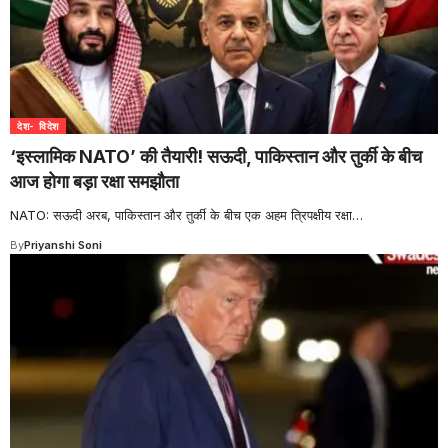
देश- विदेश
‘इस्लामिक NATO’ की तैयारी! सऊदी, पाकिस्तान और तुर्की के बीच
आज होगा बड़ा रक्षा समझौता
NATO: सऊदी अरब, पाकिस्तान और तुर्की के बीच एक अहम त्रिपक्षीय रक्षा
…
By
Priyanshi Soni