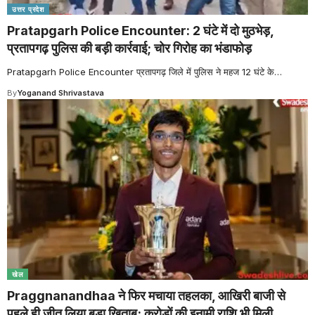
उत्तर प्रदेश
Pratapgarh Police Encounter: 2 घंटे में दो मुठभेड़,
प्रतापगढ़ पुलिस की बड़ी कार्रवाई; चोर गिरोह का भंडाफोड़
Pratapgarh Police Encounter प्रतापगढ़ जिले में पुलिस ने महज 12 घंटे के
…
By
Yoganand Shrivastava
खेल
Praggnanandhaa ने फिर मचाया तहलका, आखिरी बाजी से
पहले ही जीत लिया बड़ा खिताब; करोड़ों की इनामी राशि भी मिली