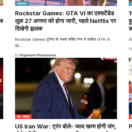
मनोरंजन
Rockstar Games: GTA VI का एक्सटेंडेड
1
अब
लुक 27 अगस्त को होगा जारी, पहले Netflix पर
ह
दिखेगी झलक
क
Rockstar Games दुनिया के सबसे चर्चित गेम्स में शामिल GTA VI
S
को
…
B
By
Yoganand Shrivastava
देश- विदेश
US Iran War: ट्रंप बोले- जल्द खत्म होगी जंग,
P