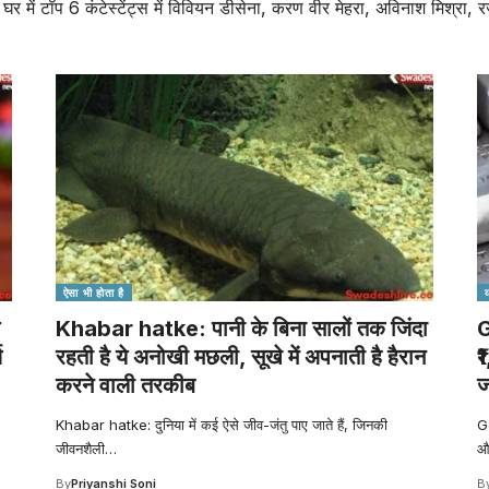
घर में टॉप 6 कंटेस्टेंट्स में विवियन डीसेना, करण वीर मेहरा, अविनाश मिश्रा
ऐसा भी होता है
Khabar hatke: पानी के बिना सालों तक जिंदा
G
ज
रहती है ये अनोखी मछली, सूखे में अपनाती है हैरान
₹
करने वाली तरकीब
ज
Khabar hatke: दुनिया में कई ऐसे जीव-जंतु पाए जाते हैं, जिनकी
Go
जीवनशैली
…
औ
By
Priyanshi Soni
B