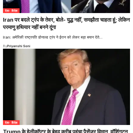
देश- विदेश
Iran पर बदले ट्रंप के तेवर, बोले- युद्ध नहीं, समझौता चाहता हूं; लेकिन
परमाणु हथियार नहीं बनने दूंगा
Iran: अमेरिकी राष्ट्रपति डोनाल्ड ट्रंप ने ईरान को लेकर बड़ा बयान देते
…
By
Priyanshi Soni
देश- विदेश
Trump के हेलीकॉप्टर के बेहद करीब पहुंचा पैसेंजर विमान, वॉशिंगटन