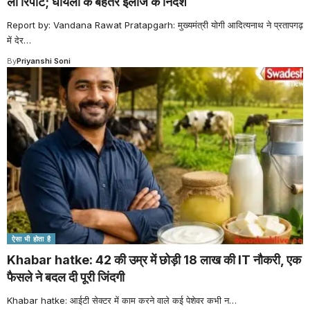
ली रिपोर्ट; घायलों के बेहतर इलाज के निर्देश
Report by: Vandana Rawat Pratapgarh: मुख्यमंत्री योगी आदित्यनाथ ने प्रतापगढ़
में देर
…
By
Priyanshi Soni
ऐसा भी होता है
Khabar hatke: 42 की उम्र में छोड़ी 18 लाख की IT नौकरी, एक
फैसले ने बदल दी पूरी जिंदगी
Khabar hatke: आईटी सेक्टर में काम करने वाले कई पेशेवर कभी न
…