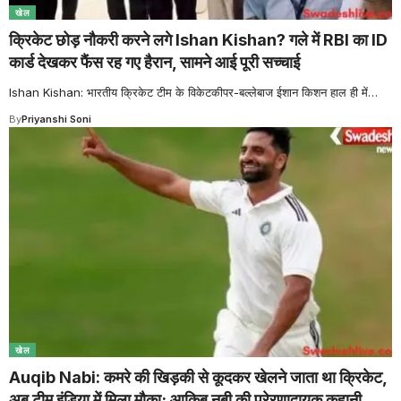
खेल
क्रिकेट छोड़ नौकरी करने लगे Ishan Kishan? गले में RBI का ID
कार्ड देखकर फैंस रह गए हैरान, सामने आई पूरी सच्चाई
Ishan Kishan: भारतीय क्रिकेट टीम के विकेटकीपर-बल्लेबाज ईशान किशन हाल ही में
…
By
Priyanshi Soni
खेल
Auqib Nabi: कमरे की खिड़की से कूदकर खेलने जाता था क्रिकेट,
अब टीम इंडिया में मिला मौका; आकिब नबी की प्रेरणादायक कहानी