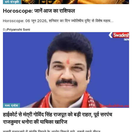
धर्म-संस्कृति
Horoscope: जानें आज का राशिफल
Horoscope: 06 जून 2026, शनिवार का दिन ज्योतिषीय दृष्टि से विशेष महत्व
…
By
Priyanshi Soni
मध्य प्रदेश
हाईकोर्ट से मंत्री गोविंद सिंह राजपूत को बड़ी राहत, पूर्व सरपंच
राजकुमार धनोरा की याचिका खारिज
चुनावी हलफनामे में संपत्ति छिपाने के आरोप निकले झूठे, इससे पहले नीरज
…