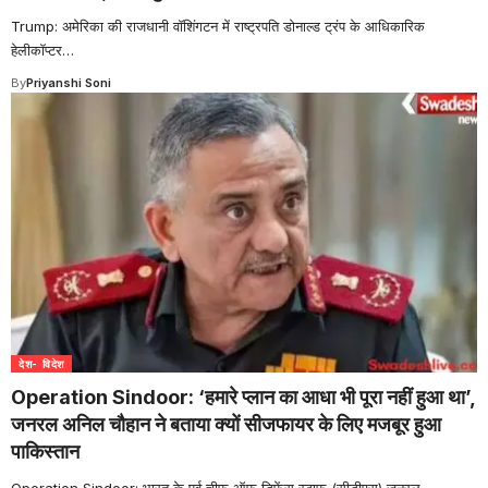
Trump: अमेरिका की राजधानी वॉशिंगटन में राष्ट्रपति डोनाल्ड ट्रंप के आधिकारिक
हेलीकॉप्टर
…
By
Priyanshi Soni
देश- विदेश
Operation Sindoor: ‘हमारे प्लान का आधा भी पूरा नहीं हुआ था’,
जनरल अनिल चौहान ने बताया क्यों सीजफायर के लिए मजबूर हुआ
पाकिस्तान
Operation Sindoor: भारत के पूर्व चीफ ऑफ डिफेंस स्टाफ (सीडीएस) जनरल