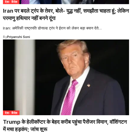
देश- विदेश
Iran पर बदले ट्रंप के तेवर, बोले- युद्ध नहीं, समझौता चाहता हूं; लेकिन
परमाणु हथियार नहीं बनने दूंगा
Iran: अमेरिकी राष्ट्रपति डोनाल्ड ट्रंप ने ईरान को लेकर बड़ा बयान देते
…
By
Priyanshi Soni
देश- विदेश
Trump के हेलीकॉप्टर के बेहद करीब पहुंचा पैसेंजर विमान, वॉशिंगटन
में मचा हड़कंप; जांच शुरू