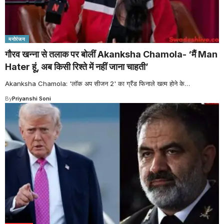
मनोरंजन
गौरव खन्ना से तलाक पर बोलीं Akanksha Chamola- ‘मैं Man
Hater हूं, अब किसी रिश्ते में नहीं जाना चाहती’
Akanksha Chamola: 'लॉक अप सीजन 2' का ग्रैंड फिनाले खत्म होने के
…
By
Priyanshi Soni