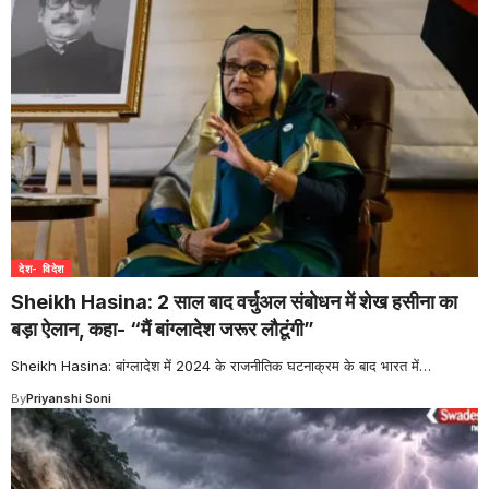
देश- विदेश
Sheikh Hasina: 2 साल बाद वर्चुअल संबोधन में शेख हसीना का
बड़ा ऐलान, कहा- “मैं बांग्लादेश जरूर लौटूंगी”
Sheikh Hasina: बांग्लादेश में 2024 के राजनीतिक घटनाक्रम के बाद भारत में
…
By
Priyanshi Soni