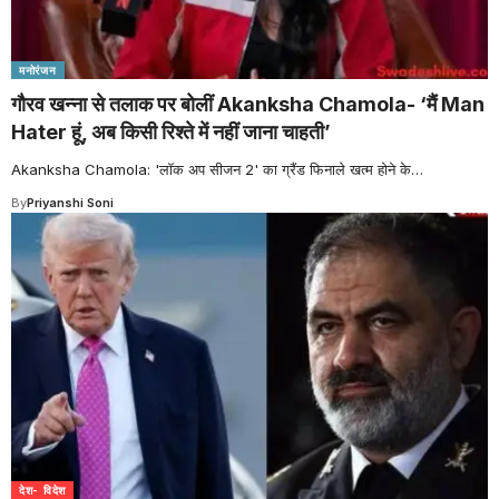
मनोरंजन
गौरव खन्ना से तलाक पर बोलीं Akanksha Chamola- ‘मैं Man
Hater हूं, अब किसी रिश्ते में नहीं जाना चाहती’
Akanksha Chamola: 'लॉक अप सीजन 2' का ग्रैंड फिनाले खत्म होने के
…
By
Priyanshi Soni
देश- विदेश