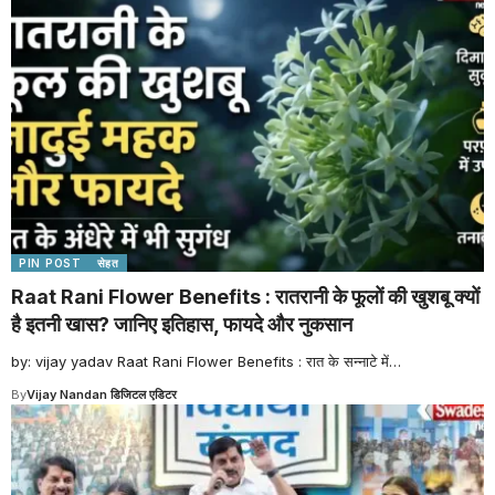
PIN POST
सेहत
Raat Rani Flower Benefits : रातरानी के फूलों की खुशबू क्यों
है इतनी खास? जानिए इतिहास, फायदे और नुकसान
by: vijay yadav Raat Rani Flower Benefits : रात के सन्नाटे में
…
By
Vijay Nandan डिजिटल एडिटर