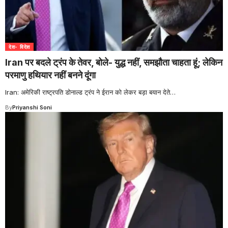
देश- विदेश
Iran पर बदले ट्रंप के तेवर, बोले- युद्ध नहीं, समझौता चाहता हूं; लेकिन
परमाणु हथियार नहीं बनने दूंगा
Iran: अमेरिकी राष्ट्रपति डोनाल्ड ट्रंप ने ईरान को लेकर बड़ा बयान देते
…
By
Priyanshi Soni