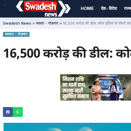
,
HOME
देश- विदेश
राज्य
Swadesh News
>
व्यापार - रोज़गार
>
16,500 करोड़ की डील: कोल इंडिया के शेयरों का क
व्यापार - रोज़गार
16,500 करोड़ की डील: कोल 