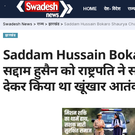
,
HOME
देश- विदेश
राज्य
Swadesh News
>
राज्य
>
झारखंड
>
Saddam Hussain Bokaro Shaurya Chakra : बोकार
झारखंड
Saddam Hussain Bokar
सद्दाम हुसैन को राष्ट्रपति ने
देकर किया था खूंखार आतंक