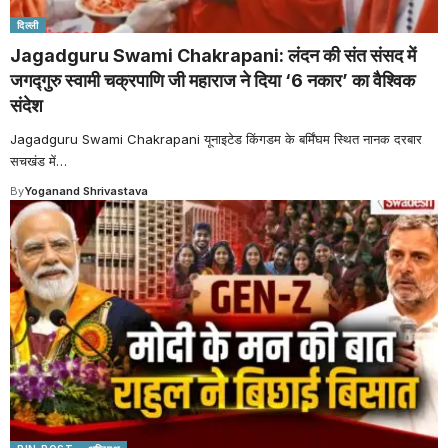
दिल्ली
Jagadguru Swami Chakrapani: लंदन की संत संसद में
जगद्गुरु स्वामी चक्रपाणि जी महाराज ने दिया ‘6 नकार’ का वैश्विक
संदेश
Jagadguru Swami Chakrapani यूनाइटेड किंगडम के बर्मिंघम स्थित नानक दरबार
सचखंड में
…
By
Yoganand Shrivastava