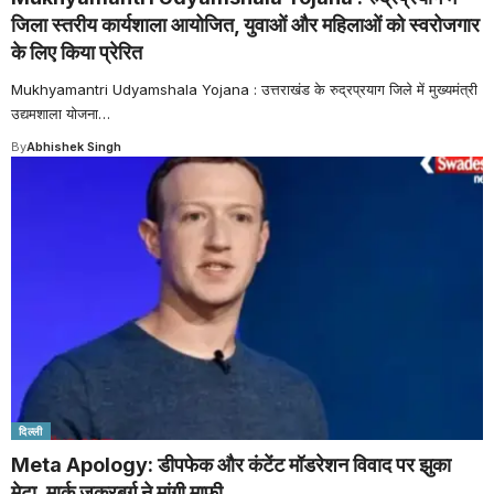
जिला स्तरीय कार्यशाला आयोजित, युवाओं और महिलाओं को स्वरोजगार
के लिए किया प्रेरित
Mukhyamantri Udyamshala Yojana : उत्तराखंड के रुद्रप्रयाग जिले में मुख्यमंत्री
उद्यमशाला योजना
…
By
Abhishek Singh
दिल्ली
Meta Apology: डीपफेक और कंटेंट मॉडरेशन विवाद पर झुका
मेटा, मार्क जुकरबर्ग ने मांगी माफी