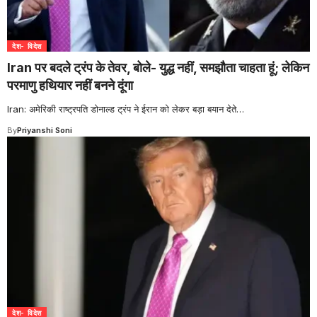
देश- विदेश
Iran पर बदले ट्रंप के तेवर, बोले- युद्ध नहीं, समझौता चाहता हूं; लेकिन
परमाणु हथियार नहीं बनने दूंगा
Iran: अमेरिकी राष्ट्रपति डोनाल्ड ट्रंप ने ईरान को लेकर बड़ा बयान देते
…
By
Priyanshi Soni
देश- विदेश