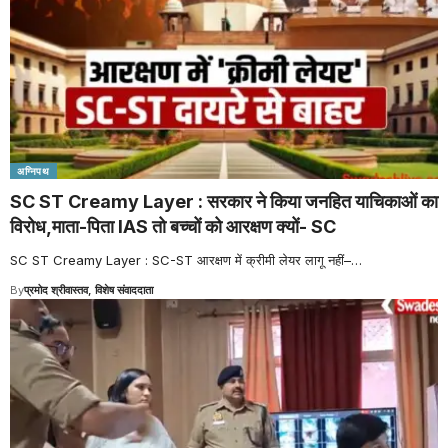
अग्निपथ
SC ST Creamy Layer : सरकार ने किया जनहित याचिकाओं का
विरोध,माता-पिता IAS तो बच्चों को आरक्षण क्यों- SC
SC ST Creamy Layer : SC-ST आरक्षण में क्रीमी लेयर लागू नहीं–
…
By
प्रमोद श्रीवास्तव, विशेष संवाददाता