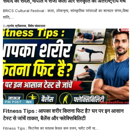
संवाद का संदेश,भोपाल में सजा कला और संस्कृति का अंतर्राष्ट्रीय मंच
BRICS Cultural Festival : कला, लोकनृत्य, सांस्कृतिक परंपराओं का शानदार संगम,विश्व
शांति,
…
By
प्रमोद श्रीवास्तव, विशेष संवाददाता
PIN POST
सेहत
Fitness Tips : आपका शरीर कितना फिट है? घर पर इन आसान
टेस्ट से जांचें ताकत, बैलेंस और फ्लेक्सिबिलिटी
Fitness Tips : फिटनेस का मतलब केवल कम वजन, फ्लैट टमी या
…