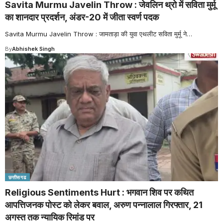
Savita Murmu Javelin Throw : जेवलिन थ्रो में सविता मुर्मू
का शानदार प्रदर्शन, अंडर-20 में जीता स्वर्ण पदक
Savita Murmu Javelin Throw : जामताड़ा की युवा एथलीट सविता मुर्मू ने
…
By
Abhishek Singh
छत्तीसगढ
Religious Sentiments Hurt : भगवान शिव पर कथित
आपत्तिजनक पोस्ट को लेकर बवाल, अरुण पन्नालाल गिरफ्तार, 21
अगस्त तक न्यायिक रिमांड पर