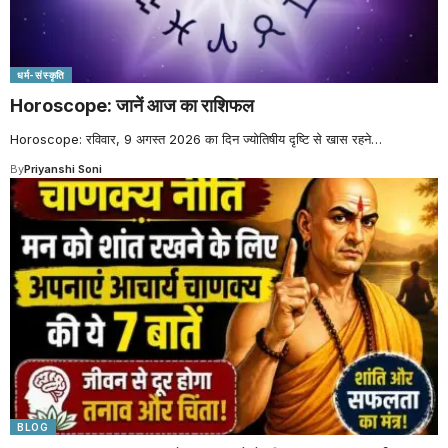
धर्म-संस्कृति
Horoscope: जानें आज का राशिफल
Horoscope: रविवार, 9 अगस्त 2026 का दिन ज्योतिषीय दृष्टि से खास रहने
…
By
Priyanshi Soni
BLOG