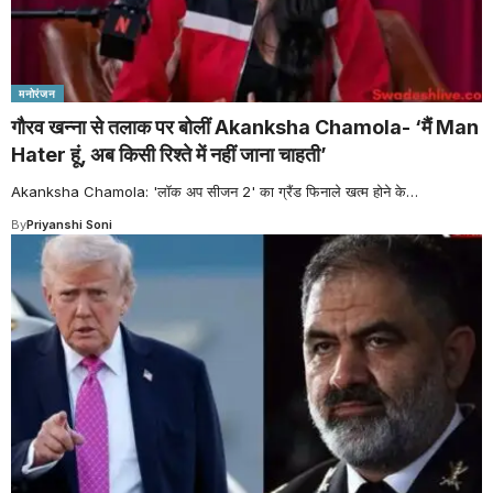
मनोरंजन
गौरव खन्ना से तलाक पर बोलीं Akanksha Chamola- ‘मैं Man
Hater हूं, अब किसी रिश्ते में नहीं जाना चाहती’
Akanksha Chamola: 'लॉक अप सीजन 2' का ग्रैंड फिनाले खत्म होने के
…
By
Priyanshi Soni