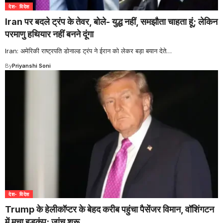
देश- विदेश
Iran पर बदले ट्रंप के तेवर, बोले- युद्ध नहीं, समझौता चाहता हूं; लेकिन
परमाणु हथियार नहीं बनने दूंगा
Iran: अमेरिकी राष्ट्रपति डोनाल्ड ट्रंप ने ईरान को लेकर बड़ा बयान देते
…
By
Priyanshi Soni
देश- विदेश
Trump के हेलीकॉप्टर के बेहद करीब पहुंचा पैसेंजर विमान, वॉशिंगटन
में मचा हड़कंप; जांच शुरू