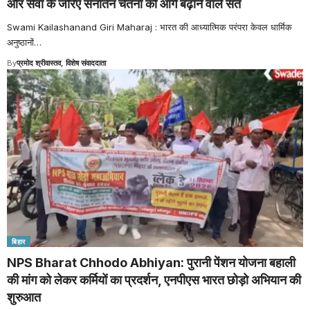
और सेवा के जरिए सनातन चेतना को आगे बढ़ाने वाले संत
Swami Kailashanand Giri Maharaj : भारत की आध्यात्मिक परंपरा केवल धार्मिक
अनुष्ठानों
…
By
प्रमोद श्रीवास्तव, विशेष संवाददाता
बिहार
NPS Bharat Chhodo Abhiyan: पुरानी पेंशन योजना बहाली
की मांग को लेकर कर्मियों का प्रदर्शन, एनपीएस भारत छोड़ो अभियान की
शुरुआत