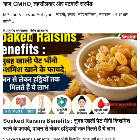
गाज,CMHO, तहसीलदार और पटवारी सस्पेंड
MP Jan Vishwas Abhiyan : सादगी, संवाद, संवेदनशीलता, समाधान… 4 आधार
स्तंभों
…
By
प्रमोद श्रीवास्तव, विशेष संवाददाता
PIN POST
सेहत
Soaked Raisins Benefits : सुबह खाली पेट भीगी किशमिश
खाने के फायदे, पाचन से लेकर हड्डियों तक मिलते हैं ये लाभ
Soaked Raisins Benefits : सुबह भीगी किशमिश खाना क्यों माना जाता है
…