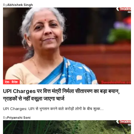
By
Abhishek Singh
देश- विदेश
UPI Charges पर वित्त मंत्री निर्मला सीतारमण का बड़ा बयान,
ग्राहकों से नहीं वसूला जाएगा चार्ज
UPI Charges: UPI से भुगतान करने वाले करोड़ों लोगों के बीच शुल्क
…
By
Priyanshi Soni