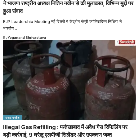
ने भाजपा राष्ट्रीय अध्यक्ष नितिन नवीन से की मुलाकात, विभिन्न मुद्दों पर
हुआ संवाद
BJP Leadership Meeting नई दिल्ली में केंद्रीय मंत्री ज्योतिरादित्य सिंधिया ने
भारतीय
…
By
Yoganand Shrivastava
उत्तर प्रदेश
Illegal Gas Refilling : फर्रुखाबाद में अवैध गैस रिफिलिंग पर
बड़ी कार्रवाई, 9 घरेलू एलपीजी सिलेंडर और उपकरण जब्त