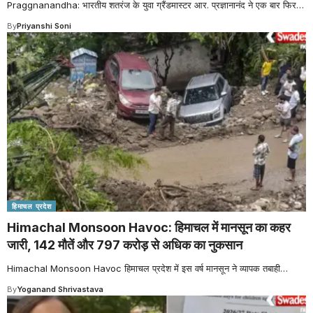
Praggnanandha: भारतीय शतरंज के युवा ग्रैंडमास्टर आर. प्रज्ञानानंद ने एक बार फिर
…
By
Priyanshi Soni
हिमाचल प्रदेश
Himachal Monsoon Havoc: हिमाचल में मानसून का कहर
जारी, 142 मौतें और 797 करोड़ से अधिक का नुकसान
Himachal Monsoon Havoc हिमाचल प्रदेश में इस वर्ष मानसून ने व्यापक तबाही
…
By
Yoganand Shrivastava