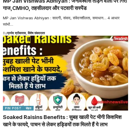
MP Jan Vishwas Abhiyan : जनविश्वास तोड़ने वालों पर गिरी
गाज,CMHO, तहसीलदार और पटवारी सस्पेंड
MP Jan Vishwas Abhiyan : सादगी, संवाद, संवेदनशीलता, समाधान… 4 आधार
स्तंभों
…
By
प्रमोद श्रीवास्तव, विशेष संवाददाता
PIN POST
सेहत
Soaked Raisins Benefits : सुबह खाली पेट भीगी किशमिश
खाने के फायदे, पाचन से लेकर हड्डियों तक मिलते हैं ये लाभ