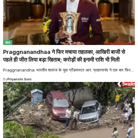
खेल
Praggnanandhaa ने फिर मचाया तहलका, आखिरी बाजी से
पहले ही जीत लिया बड़ा खिताब; करोड़ों की इनामी राशि भी मिली
Praggnanandha: भारतीय शतरंज के युवा ग्रैंडमास्टर आर. प्रज्ञानानंद ने एक बार फिर
…
By
Priyanshi Soni