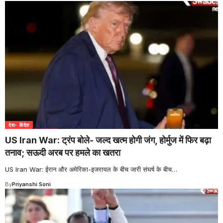
देश- विदेश
US Iran War: ट्रंप बोले- जल्द खत्म होगी जंग, होर्मुज में फिर बढ़ा
तनाव; सऊदी अरब पर हमले का खतरा
US Iran War: ईरान और अमेरिका-इजरायल के बीच जारी संघर्ष के बीच
…
By
Priyanshi Soni