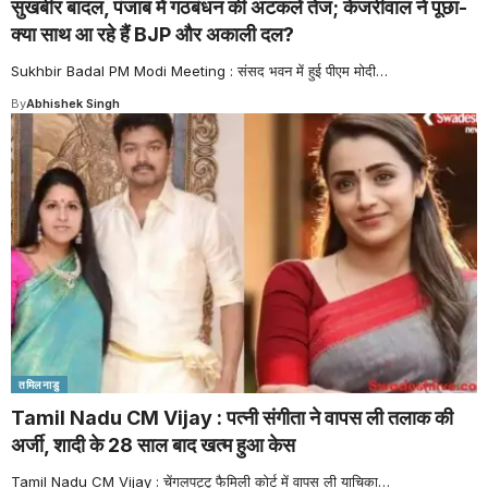
सुखबीर बादल, पंजाब में गठबंधन की अटकलें तेज; केजरीवाल ने पूछा-
क्या साथ आ रहे हैं BJP और अकाली दल?
Sukhbir Badal PM Modi Meeting : संसद भवन में हुई पीएम मोदी
…
By
Abhishek Singh
तमिलनाडु
Tamil Nadu CM Vijay : पत्नी संगीता ने वापस ली तलाक की
अर्जी, शादी के 28 साल बाद खत्म हुआ केस
Tamil Nadu CM Vijay : चेंगलपट्टू फैमिली कोर्ट में वापस ली याचिका
…