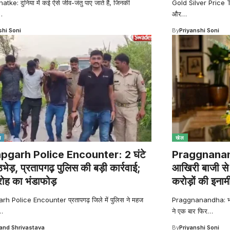
ke: दुनिया में कई ऐसे जीव-जंतु पाए जाते हैं, जिनकी
Gold Silver Price Tod
…
और
…
shi Soni
By
Priyanshi Soni
श
खेल
pgarh Police Encounter: 2 घंटे
Praggnanand
मुठभेड़, प्रतापगढ़ पुलिस की बड़ी कार्रवाई;
आखिरी बाजी से 
रोह का भंडाफोड़
करोड़ों की इनाम
h Police Encounter प्रतापगढ़ जिले में पुलिस ने महज
Praggnanandha: भारतीय
…
ने एक बार फिर
…
nd Shrivastava
By
Priyanshi Soni