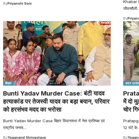
Khabar hat
By
Priyanshi Soni
जीवनशैली
By
Priyan
बिहार
उत्तर प्रदे
Bunti Yadav Murder Case: बंटी यादव
Prata
हत्याकांड पर तेजस्वी यादव का बड़ा बयान, परिवार
में दो 
को हरसंभव मदद का भरोसा
चोर गि
Bunti Yadav Murder Case बिहार विधानसभा में नेता प्रतिपक्ष एवं
Pratapgar
राष्ट्रीय जनता
…
12 घंटे के
By
Yoganand Shrivastava
By
Yogana