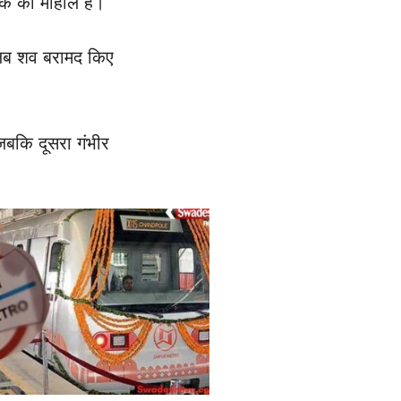
शोक का माहौल है।
। जब शव बरामद किए
जबकि दूसरा गंभीर