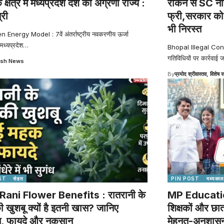
े क्षेत्र में मध्यप्रदेश देश का अग्रणी राज्य :
रोकने से SC ना
्री
फ्री,सरकार को ह
भी निरस्त
Energy Model : 7वें अंतर्राष्ट्रीय नवकरणीय ऊर्जा
 मध्यप्रदेश
…
Bhopal Illegal Constru
गतिविधियों पर कार्रवाई ज
sh News
By
प्रमोद श्रीवास्तव, विशेष स
ST
सेहत
PIN POST
मध्यकाल
Rani Flower Benefits : रातरानी के
MP Education
की खुशबू क्यों है इतनी खास? जानिए
शिक्षकों और छा
स, फायदे और नुकसान
मेहनत-अनुशासन