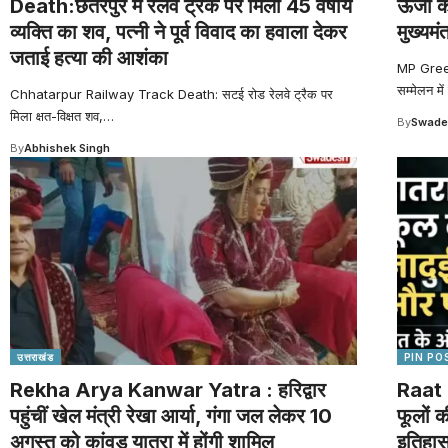
Death:छतरपुर में रेलवे ट्रैक पर मिला 45 वर्षीय
ऊर्जा क
व्यक्ति का शव, पत्नी ने पूर्व विवाद का हवाला देकर
मुख्यमंत
जताई हत्या की आशंका
MP Green 
सम्मेलन में
Chhatarpur Railway Track Death: सटई रोड रेलवे ट्रैक पर
मिला क्षत-विक्षत शव,
…
By
Swade
By
Abhishek Singh
उत्तराखंड
PIN PO
Rekha Arya Kanwar Yatra : हरिद्वार
Raat 
पहुंचीं खेल मंत्री रेखा आर्या, गंगा जल लेकर 10
फूलों 
अगस्त को कांवड़ यात्रा में होंगी शामिल
इतिहा