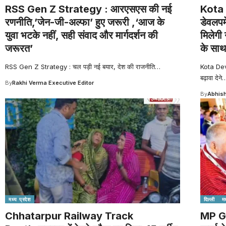
RSS Gen Z Strategy : आरएसएस की नई
Kota 
रणनीति,’जेन-जी-अल्फा’ हुए जरूरी ,‘आज के
डेवलपम
युवा भटके नहीं, सही संवाद और मार्गदर्शन की
मिलेगी 
जरूरत’
के साथ
RSS Gen Z Strategy : चल पड़ी नई बयार, देश की राजनीति
…
Kota Dev
बढ़ावा देने
By
Rakhi Verma Executive Editor
By
Abhish
मध्य प्रदेश
दिल्ली
मध
Chhatarpur Railway Track
MP G