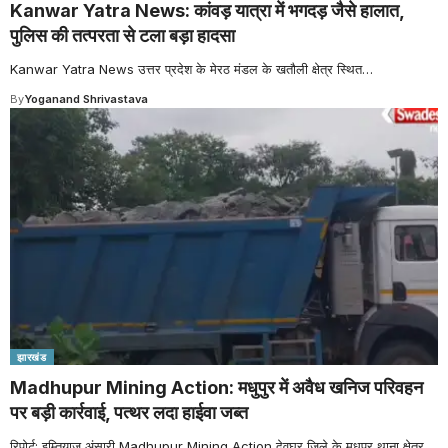
Kanwar Yatra News: कांवड़ यात्रा में भगदड़ जैसे हालात,
पुलिस की तत्परता से टला बड़ा हादसा
Kanwar Yatra News उत्तर प्रदेश के मेरठ मंडल के खतौली क्षेत्र स्थित
…
By
Yoganand Shrivastava
झारखंड
Madhupur Mining Action: मधुपुर में अवैध खनिज परिवहन
पर बड़ी कार्रवाई, पत्थर लदा हाईवा जब्त
रिपोर्ट: इम्तियाज अंसारी Madhupur Mining Action देवघर जिले के मधुपुर थाना क्षेत्र
…