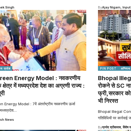
ek Singh
By
Ajay Nigam, Input
्य प्रदेश
PIN POST
अग्निपथ
reen Energy Model : नवकरणीय
Bhopal Illeg
े क्षेत्र में मध्यप्रदेश देश का अग्रणी राज्य :
रोकने से SC ना
्री
फ्री,सरकार को ह
भी निरस्त
Energy Model : 7वें अंतर्राष्ट्रीय नवकरणीय ऊर्जा
 मध्यप्रदेश
…
Bhopal Illegal Constru
गतिविधियों पर कार्रवाई ज
sh News
By
प्रमोद श्रीवास्तव, विशेष स