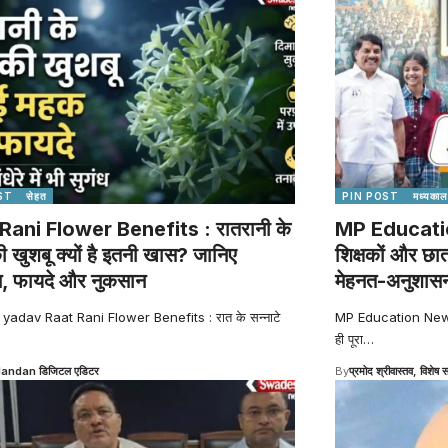
ST
सेहत
PIN POST
मध्यकाल
Rani Flower Benefits : रातरानी के
MP Education
की खुशबू क्यों है इतनी खास? जानिए
शिक्षकों और छा
स, फायदे और नुकसान
मेहनत-अनुशासन
 yadav Raat Rani Flower Benefits : रात के सन्नाटे
MP Education News : व
ही पूरा
…
Nandan डिजिटल एडिटर
By
प्रमोद श्रीवास्तव, विशेष स