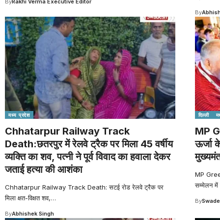
By
Rakhi Verma Executive Editor
By
Abhish
मध्य प्रदेश
दिल्ली
मध
Chhatarpur Railway Track
MP G
Death:छतरपुर में रेलवे ट्रैक पर मिला 45 वर्षीय
ऊर्जा क
व्यक्ति का शव, पत्नी ने पूर्व विवाद का हवाला देकर
मुख्यमंत
जताई हत्या की आशंका
MP Green 
सम्मेलन में
Chhatarpur Railway Track Death: सटई रोड रेलवे ट्रैक पर
मिला क्षत-विक्षत शव,
…
By
Swade
By
Abhishek Singh