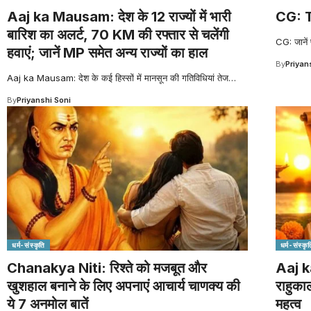
Aaj ka Mausam: देश के 12 राज्यों में भारी
CG: 
बारिश का अलर्ट, 70 KM की रफ्तार से चलेंगी
CG: जानें प
हवाएं; जानें MP समेत अन्य राज्यों का हाल
By
Priyan
Aaj ka Mausam: देश के कई हिस्सों में मानसून की गतिविधियां तेज
…
By
Priyanshi Soni
धर्म-संस्कृति
धर्म-संस्कृत
Chanakya Niti: रिश्ते को मजबूत और
Aaj ka
खुशहाल बनाने के लिए अपनाएं आचार्य चाणक्य की
राहुका
ये 7 अनमोल बातें
महत्व