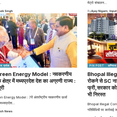
…
मेट्रो संचालन
…
ek Singh
By
Ajay Nigam, Input
्य प्रदेश
PIN POST
अग्निपथ
reen Energy Model : नवकरणीय
Bhopal Illeg
े क्षेत्र में मध्यप्रदेश देश का अग्रणी राज्य :
रोकने से SC ना
्री
फ्री,सरकार को ह
भी निरस्त
Energy Model : 7वें अंतर्राष्ट्रीय नवकरणीय ऊर्जा
 मध्यप्रदेश
…
Bhopal Illegal Constru
गतिविधियों पर कार्रवाई ज
sh News