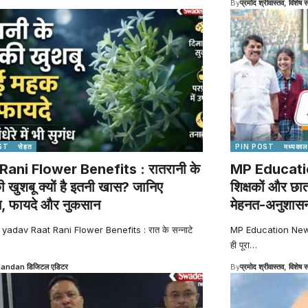
By
प्रमोद श्रीवास्तव, विशेष स
ST
सेहत
PIN POST
मध्यकाल
Rani Flower Benefits : रातरानी के
MP Education
की खुशबू क्यों है इतनी खास? जानिए
शिक्षकों और छा
स, फायदे और नुकसान
मेहनत-अनुशासन
 yadav Raat Rani Flower Benefits : रात के सन्नाटे
MP Education News : व
ही पूरा
…
Nandan डिजिटल एडिटर
By
प्रमोद श्रीवास्तव, विशेष स