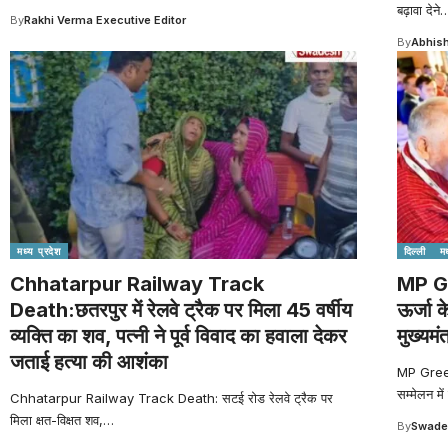
बढ़ावा देने
By
Rakhi Verma Executive Editor
By
Abhish
मध्य प्रदेश
दिल्ली
मध
Chhatarpur Railway Track
MP G
Death:छतरपुर में रेलवे ट्रैक पर मिला 45 वर्षीय
ऊर्जा क
व्यक्ति का शव, पत्नी ने पूर्व विवाद का हवाला देकर
मुख्यमंत
जताई हत्या की आशंका
MP Green 
सम्मेलन में
Chhatarpur Railway Track Death: सटई रोड रेलवे ट्रैक पर
मिला क्षत-विक्षत शव,
…
By
Swade