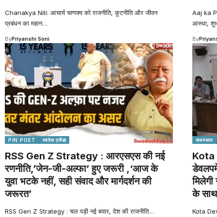
Chanakya Niti: आचार्य चाणक्य को राजनीति, कूटनीति और जीवन
Aaj ka P
प्रबंधन का महान
…
आस्था, शु
By
Priyanshi Soni
By
Priyan
PIN POST
स्वदेश एजेंडा
राजस्थान
RSS Gen Z Strategy : आरएसएस की नई
Kota 
रणनीति,’जेन-जी-अल्फा’ हुए जरूरी ,‘आज के
डेवलपम
युवा भटके नहीं, सही संवाद और मार्गदर्शन की
मिलेगी 
जरूरत’
के साथ
RSS Gen Z Strategy : चल पड़ी नई बयार, देश की राजनीति
…
Kota Dev