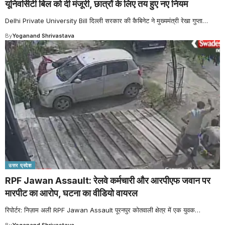
यूनिवर्सिटी बिल को दी मंजूरी, छात्रों के लिए तय हुए नए नियम
Delhi Private University Bill दिल्ली सरकार की कैबिनेट ने मुख्यमंत्री रेखा गुप्ता
…
By
Yoganand Shrivastava
उत्तर प्रदेश
RPF Jawan Assault: रेलवे कर्मचारी और आरपीएफ जवान पर
मारपीट का आरोप, घटना का वीडियो वायरल
रिपोर्टर: निज़ाम अली RPF Jawan Assault पूरनपुर कोतवाली क्षेत्र में एक युवक
…
By
Yoganand Shrivastava