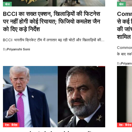
खेल
खेल
BCCI का सख्त एक्शन, खिलाड़ियों की फिटनेस
Comm
पर नहीं होगी कोई रियायत; फिजियो कमलेश जैन
से कई 
को दिए कड़े निर्देश
की जां
शामिल
BCCI: भारतीय क्रिकेट टीम में लगातार बढ़ रही चोटों और खिलाड़ियों की
…
Commonwe
By
Priyanshi Soni
के बाद स्क
By
Priyan
देश- विदेश
देश- विदेश