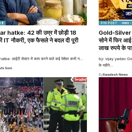
 है
PIN POST
व्यापार 
 hatke: 42 की उम्र में छोड़ी 18
Gold-Silver
 IT नौकरी, एक फैसले ने बदल दी पूरी
सोने में फिर आ
लाख रुपये के प
tke: आईटी सेक्टर में काम करने वाले कई पेशेवर कभी न
…
by: vijay yadav Go
के महीने
…
shi Soni
By
Swadesh News