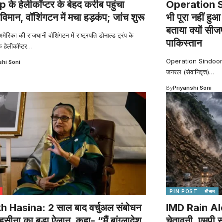
के हेलीकॉप्टर के बेहद करीब पहुंचा
Operation Si
 विमान, वॉशिंगटन में मचा हड़कंप; जांच शुरू
भी पूरा नहीं ह
बताया क्यों सी
रिका की राजधानी वॉशिंगटन में राष्ट्रपति डोनाल्ड ट्रंप के
पाकिस्तान
हेलीकॉप्टर
…
Operation Sindoor: भ
shi Soni
जनरल (सेवानिवृत्त)
…
By
Priyanshi Soni
PIN POST
मौसम
h Hasina: 2 साल बाद वर्चुअल संबोधन
IMD Rain Alert
 हसीना का बड़ा ऐलान, कहा- “मैं बांग्लादेश
चेतावनी, एमपी 