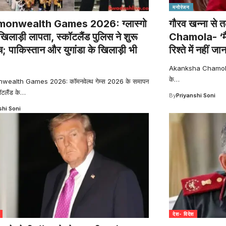
मनोरंजन
onwealth Games 2026: ग्लास्गो
गौरव खन्ना से
खिलाड़ी लापता, स्कॉटलैंड पुलिस ने शुरू
Chamola- ‘मै
च; पाकिस्तान और युगांडा के खिलाड़ी भी
रिश्ते में नहीं ज
Akanksha Chamola: '
के
…
alth Games 2026: कॉमनवेल्थ गेम्स 2026 के समापन
ॉटलैंड के
…
By
Priyanshi Soni
shi Soni
देश- विदेश