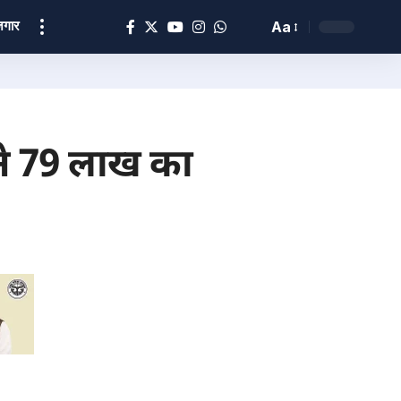
ोज़गार
Aa
 ने 79 लाख का