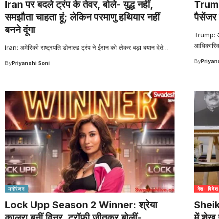
Iran पर बदले ट्रंप के तेवर, बोले- युद्ध नहीं,
Trump 
समझौता चाहता हूं; लेकिन परमाणु हथियार नहीं
पैसेंजर
बनने दूंगा
Trump: अमे
आधिकारिक 
Iran: अमेरिकी राष्ट्रपति डोनाल्ड ट्रंप ने ईरान को लेकर बड़ा बयान देते
…
By
Priyan
By
Priyanshi Soni
मनोरंजन
देश- विदेश
Lock Upp Season 2 Winner: श्रेया
Sheik
कालरा बनीं विनर, ट्रॉफी जीतकर बोलीं-
में शेख