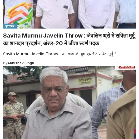
झारखंड
Savita Murmu Javelin Throw : जेवलिन थ्रो में सविता मुर्मू
का शानदार प्रदर्शन, अंडर-20 में जीता स्वर्ण पदक
Savita Murmu Javelin Throw : जामताड़ा की युवा एथलीट सविता मुर्मू ने
…
By
Abhishek Singh