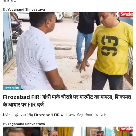
अपराध
…
By
Yoganand Shrivastava
उत्तर प्रदेश
Firozabad FIR: गांधी पार्क चौराहे पर मारपीट का मामला, शिकायत
के आधार पर FIR दर्ज
रिपोर्ट - प्रेमपाल सिंह Firozabad FIR थाना उत्तर क्षेत्र स्थित गांधी पार्क
…
By
Yoganand Shrivastava