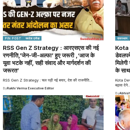
PIN POST
स्वदेश एजेंडा
राजस्थान
RSS Gen Z Strategy : आरएसएस की नई
Kota 
रणनीति,’जेन-जी-अल्फा’ हुए जरूरी ,‘आज के
डेवलपम
युवा भटके नहीं, सही संवाद और मार्गदर्शन की
मिलेगी 
जरूरत’
के साथ
RSS Gen Z Strategy : चल पड़ी नई बयार, देश की राजनीति
…
Kota Dev
बढ़ावा देने
By
Rakhi Verma Executive Editor
By
Abhish