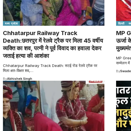
मध्य प्रदेश
दिल्ली
मध
Chhatarpur Railway Track
MP G
Death:छतरपुर में रेलवे ट्रैक पर मिला 45 वर्षीय
ऊर्जा क
व्यक्ति का शव, पत्नी ने पूर्व विवाद का हवाला देकर
मुख्यमंत
जताई हत्या की आशंका
MP Green 
सम्मेलन में
Chhatarpur Railway Track Death: सटई रोड रेलवे ट्रैक पर
मिला क्षत-विक्षत शव,
…
By
Swade
By
Abhishek Singh