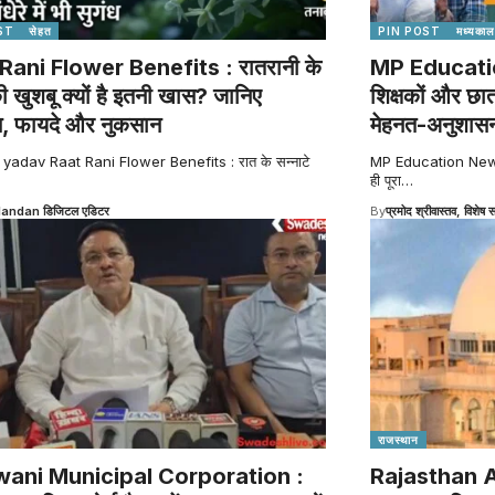
ST
सेहत
PIN POST
मध्यकाल
Rani Flower Benefits : रातरानी के
MP Education
की खुशबू क्यों है इतनी खास? जानिए
शिक्षकों और छा
स, फायदे और नुकसान
मेहनत-अनुशासन
 yadav Raat Rani Flower Benefits : रात के सन्नाटे
MP Education News : व
ही पूरा
…
Nandan डिजिटल एडिटर
By
प्रमोद श्रीवास्तव, विशेष स
राजस्थान
ani Municipal Corporation :
Rajasthan 