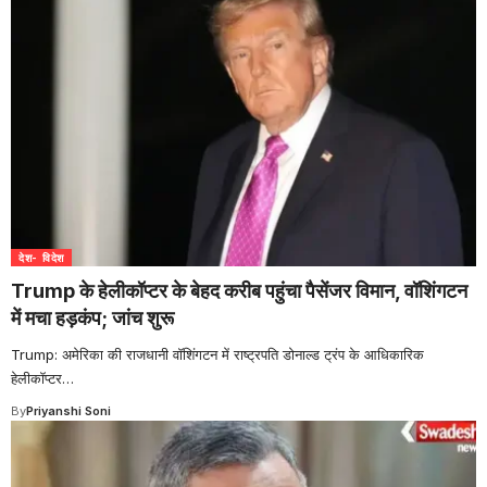
देश- विदेश
Trump के हेलीकॉप्टर के बेहद करीब पहुंचा पैसेंजर विमान, वॉशिंगटन
में मचा हड़कंप; जांच शुरू
Trump: अमेरिका की राजधानी वॉशिंगटन में राष्ट्रपति डोनाल्ड ट्रंप के आधिकारिक
हेलीकॉप्टर
…
By
Priyanshi Soni