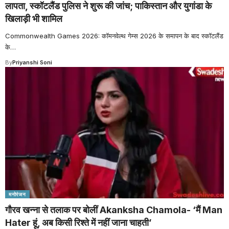
लापता, स्कॉटलैंड पुलिस ने शुरू की जांच; पाकिस्तान और युगांडा के
खिलाड़ी भी शामिल
Commonwealth Games 2026: कॉमनवेल्थ गेम्स 2026 के समापन के बाद स्कॉटलैंड
के
…
By
Priyanshi Soni
मनोरंजन
गौरव खन्ना से तलाक पर बोलीं Akanksha Chamola- ‘मैं Man
Hater हूं, अब किसी रिश्ते में नहीं जाना चाहती’