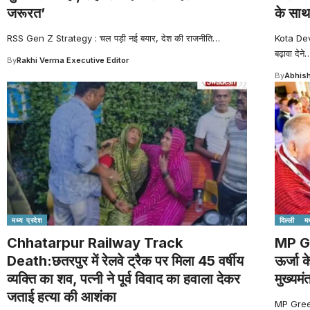
जरूरत’
के साथ
RSS Gen Z Strategy : चल पड़ी नई बयार, देश की राजनीति
…
Kota Dev
बढ़ावा देने
By
Rakhi Verma Executive Editor
By
Abhish
मध्य प्रदेश
दिल्ली
मध
Chhatarpur Railway Track
MP G
Death:छतरपुर में रेलवे ट्रैक पर मिला 45 वर्षीय
ऊर्जा क
व्यक्ति का शव, पत्नी ने पूर्व विवाद का हवाला देकर
मुख्यमंत
जताई हत्या की आशंका
MP Green 