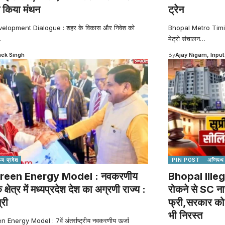
 किया मंथन
ट्रेन
elopment Dialogue : शहर के विकास और निवेश को
Bhopal Metro Timing
…
मेट्रो संचालन
…
ek Singh
By
Ajay Nigam, Input
्य प्रदेश
PIN POST
अग्निपथ
reen Energy Model : नवकरणीय
Bhopal Illeg
े क्षेत्र में मध्यप्रदेश देश का अग्रणी राज्य :
रोकने से SC ना
्री
फ्री,सरकार को ह
भी निरस्त
Energy Model : 7वें अंतर्राष्ट्रीय नवकरणीय ऊर्जा