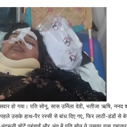
वार हो गया। पति सोनू, सास उर्मिला देवी, भतीजा ऋषि, ननद श
हले उसके हाथ-पैर रस्सी से बांध दिए गए, फिर लाठी-डंडों से ब
 अंदरूनी चोटें पहुंचाईं और अंत में पति सोनू ने उसका गला दबाक