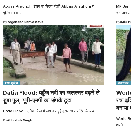
Abbas Araghchi ईरान के विदेश मंत्री Abbas Araghchi ने
MP Jan V
मुस्लिम देशों से
…
समाधान… 4
By
Yoganand Shrivastava
By
प्रमोद श्
मध्य प्रदेश
उत्तराखंड
Datia Flood: पहुँज नदी का जलस्तर बढ़ने से
World 
डूबा पुल, यूपी-एमपी का संपर्क टूटा
रचा इत
बनाया वर
Datia Flood : दतिया जिले में लगातार हुई मूसलाधार बारिश के बाद
…
World Reco
By
Abhishek Singh
अपने
…