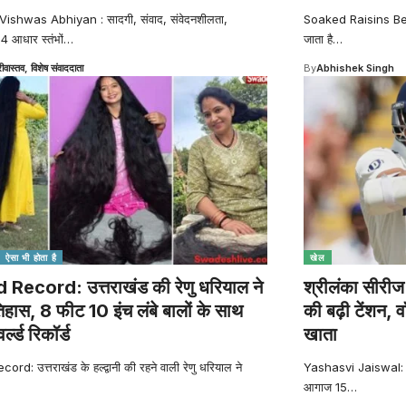
ishwas Abhiyan : सादगी, संवाद, संवेदनशीलता,
Soaked Raisins Benef
 आधार स्तंभों
…
जाता है
…
रीवास्तव, विशेष संवाददाता
By
Abhishek Singh
ऐसा भी होता है
खेल
Record: उत्तराखंड की रेणु धरियाल ने
श्रीलंका सीर
िहास, 8 फीट 10 इंच लंबे बालों के साथ
की बढ़ी टेंशन, व
्ल्ड रिकॉर्ड
खाता
rd: उत्तराखंड के हल्द्वानी की रहने वाली रेणु धरियाल ने
Yashasvi Jaiswal: भा
आगाज 15
…