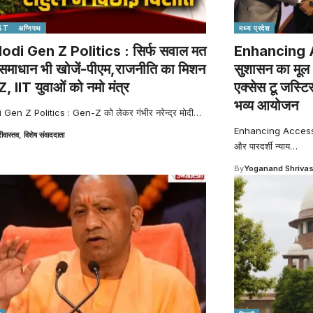
ST
अग्निपथ
मध्य प्रदेश
di Gen Z Politics : सिर्फ सवाल मत
Enhancing 
 समाधान भी खोजें-पीएम,राजनीति का मिशन
सुशासन का मूल आध
 IIT युवाओं को नमो मंत्र
एक्सेस टू जस्टि
भव्य आयोजन
en Z Politics : Gen-Z को लेकर गंभीर नरेन्द्र मोदी
…
Enhancing Access t
रीवास्तव, विशेष संवाददाता
और पारदर्शी न्याय
…
By
Yoganand Shriva