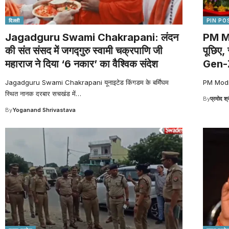
दिल्ली
PIN PO
Jagadguru Swami Chakrapani: लंदन
PM Mo
की संत संसद में जगद्गुरु स्वामी चक्रपाणि जी
पूछिए,
महाराज ने दिया ‘6 नकार’ का वैश्विक संदेश
Gen-Z,
Jagadguru Swami Chakrapani यूनाइटेड किंगडम के बर्मिंघम
PM Modi G
स्थित नानक दरबार सचखंड में
…
By
प्रमोद श्
By
Yoganand Shrivastava