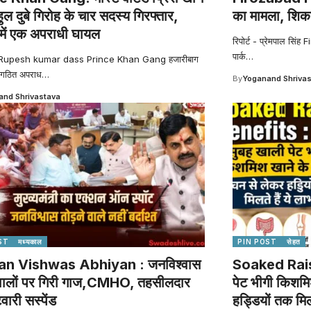
ल दुबे गिरोह के चार सदस्य गिरफ्तार,
का मामला, शिक
़ में एक अपराधी घायल
रिपोर्ट - प्रेमपाल सिंह 
पार्क
…
 Rupesh kumar dass Prince Khan Gang हजारीबाग
संगठित अपराध
…
By
Yoganand Shriva
nd Shrivastava
ST
मध्यकाल
PIN POST
सेहत
n Vishwas Abhiyan : जनविश्वास
Soaked Rais
 वालों पर गिरी गाज,CMHO, तहसीलदार
पेट भीगी किशमि
ारी सस्पेंड
हड्डियों तक मिलत