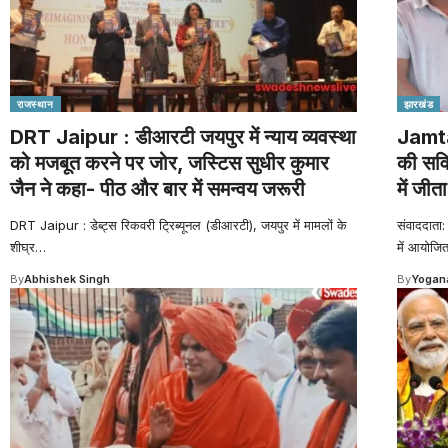
राजस्थान
झारखंड
DRT Jaipur : डीआरटी जयपुर में न्याय व्यवस्था
Jamtar
को मजबूत करने पर जोर, जस्टिस सुधीर कुमार
की सवित
जैन ने कहा- पीठ और बार में समन्वय जरूरी
में जीत
DRT Jaipur : डेब्ट्स रिकवरी ट्रिब्यूनल (डीआरटी), जयपुर में मामलों के
संवाददाता
शीघ्र
…
में आयोजित
By
Abhishek Singh
By
Yogana