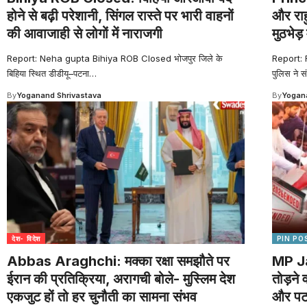
होने से बढ़ी परेशानी, सिंगल रास्ते पर भारी वाहनों
और राहु
की आवाजाही से लोगों में नाराजगी
मुठभेड
Report: Neha gupta Bihiya ROB Closed भोजपुर जिले के
Report:
बिहिया स्थित डीडीयू–पटना
…
पुलिस ने 
By
Yoganand Shrivastava
By
Yogana
देश- विदेश
PIN PO
Abbas Araghchi: मक्का रक्षा समझौते पर
MP Ja
ईरान की प्रतिक्रिया, अरागची बोले- मुस्लिम देश
तोड़ने
एकजुट हों तो हर चुनौती का सामना संभव
और पटव