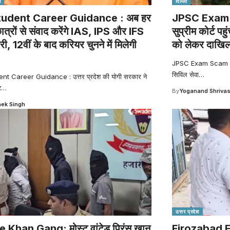
श
दिल्ली
udent Career Guidance : अब हर
JPSC Exam S
छात्रों से संवाद करेंगे IAS, IPS और IFS
सुप्रीम कोर्ट पह
, 12वीं के बाद करियर चुनने में मिलेगी
को लेकर दाखिल
JPSC Exam Scam झार
सिविल सेवा
…
nt Career Guidance : उत्तर प्रदेश की योगी सरकार ने
ट
…
By
Yoganand Shriva
ek Singh
उत्तर प्रदेश
 Khan Gang: मोस्ट वांटेड प्रिंस खान
Firozabad FIR: