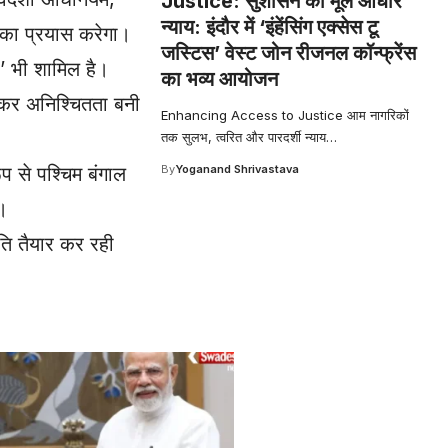
Justice: सुशासन का मूल आधार
न्याय: इंदौर में ‘इंहेंसिंग एक्सेस टू
 का प्रयास करेगा।
जस्टिस’ वेस्ट जोन रीजनल कॉन्फ्रेंस
’ भी शामिल है।
का भव्य आयोजन
लेकर अनिश्चितता बनी
Enhancing Access to Justice आम नागरिकों
तक सुलभ, त्वरित और पारदर्शी न्याय
…
By
Yoganand Shrivastava
ूप से पश्चिम बंगाल
ै।
ति तैयार कर रही