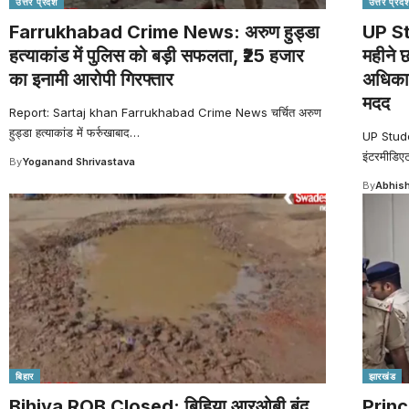
उत्तर प्रदेश
उत्तर प्रदे
Farrukhabad Crime News: अरुण हुड्डा
UP St
हत्याकांड में पुलिस को बड़ी सफलता, ₹25 हजार
महीने 
का इनामी आरोपी गिरफ्तार
अधिकारी
मदद
Report: Sartaj khan Farrukhabad Crime News चर्चित अरुण
हुड्डा हत्याकांड में फर्रुखाबाद
…
UP Stude
इंटरमीडिए
By
Yoganand Shrivastava
By
Abhish
बिहार
झारखंड
Bihiya ROB Closed: बिहिया आरओबी बंद
Prince