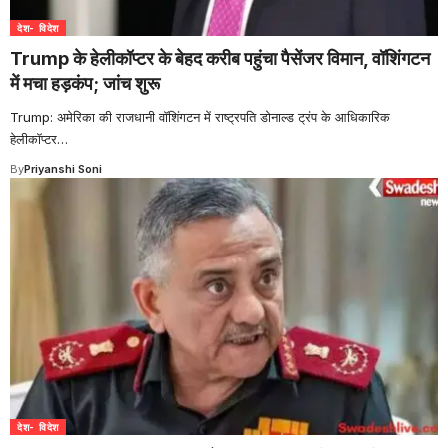
देश- विदेश
Trump के हेलीकॉप्टर के बेहद करीब पहुंचा पैसेंजर विमान, वॉशिंगटन
में मचा हड़कंप; जांच शुरू
Trump: अमेरिका की राजधानी वॉशिंगटन में राष्ट्रपति डोनाल्ड ट्रंप के आधिकारिक
हेलीकॉप्टर
…
By
Priyanshi Soni
देश- विदेश