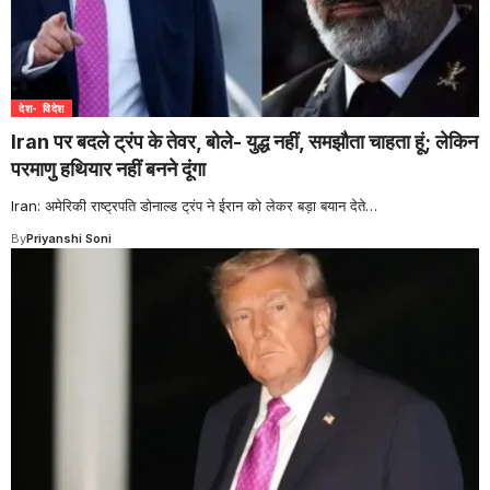
देश- विदेश
Iran पर बदले ट्रंप के तेवर, बोले- युद्ध नहीं, समझौता चाहता हूं; लेकिन
परमाणु हथियार नहीं बनने दूंगा
Iran: अमेरिकी राष्ट्रपति डोनाल्ड ट्रंप ने ईरान को लेकर बड़ा बयान देते
…
By
Priyanshi Soni