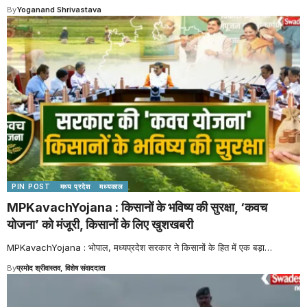
By
Yoganand Shrivastava
PIN POST
मध्य प्रदेश
मध्यकाल
MPKavachYojana : किसानों के भविष्य की सुरक्षा, ‘कवच
योजना’ को मंजूरी, किसानों के लिए खुशखबरी
MPKavachYojana : भोपाल, मध्यप्रदेश सरकार ने किसानों के हित में एक बड़ा
…
By
प्रमोद श्रीवास्तव, विशेष संवाददाता