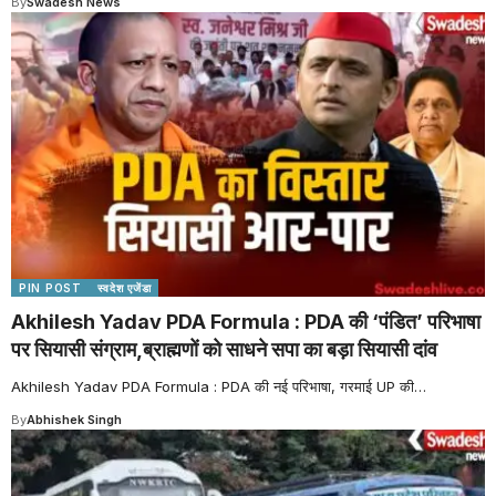
By
Swadesh News
PIN POST
स्वदेश एजेंडा
Akhilesh Yadav PDA Formula : PDA की ‘पंडित’ परिभाषा
पर सियासी संग्राम,ब्राह्मणों को साधने सपा का बड़ा सियासी दांव
Akhilesh Yadav PDA Formula : PDA की नई परिभाषा, गरमाई UP की
…
By
Abhishek Singh