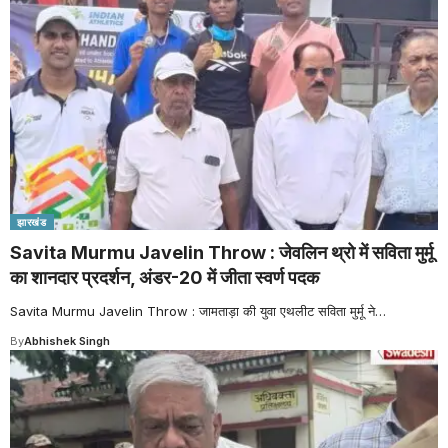
झारखंड
Savita Murmu Javelin Throw : जेवलिन थ्रो में सविता मुर्मू
का शानदार प्रदर्शन, अंडर-20 में जीता स्वर्ण पदक
Savita Murmu Javelin Throw : जामताड़ा की युवा एथलीट सविता मुर्मू ने
…
By
Abhishek Singh