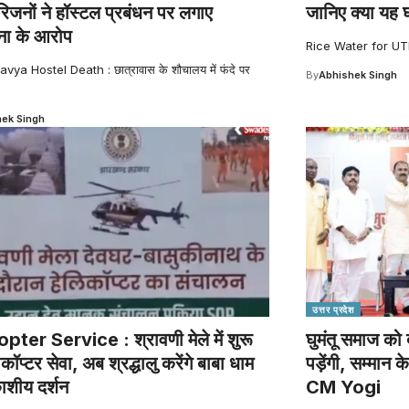
रिजनों ने हॉस्टल प्रबंधन पर लगाए
जानिए क्या यह घ
़ना के आरोप
Rice Water for UTI 
avya Hostel Death : छात्रावास के शौचालय में फंदे पर
By
Abhishek Singh
ek Singh
उत्तर प्रदेश
pter Service : श्रावणी मेले में शुरू
घुमंतू समाज को 
ीकॉप्टर सेवा, अब श्रद्धालु करेंगे बाबा धाम
पड़ेंगी, सम्मा
शीय दर्शन
CM Yogi