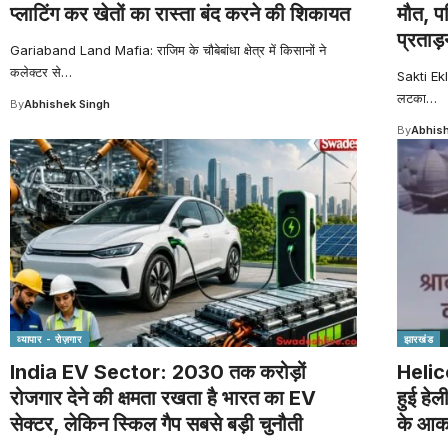
प्लाटिंग कर खेतों का रास्ता बंद करने की शिकायत
मौत, प
प्रताड
Gariaband Land Mafia: राजिम के चौबेबांधा क्षेत्र में किसानों ने
कलेक्टर से
…
Sakti Ekl
लटका
…
By
Abhishek Singh
By
Abhish
व्यापार - रोज़गार
झारखंड
India EV Sector: 2030 तक करोड़ों
Helico
रोजगार देने की क्षमता रखता है भारत का EV
हुई हेल
सेक्टर, लेकिन स्किल गैप सबसे बड़ी चुनौती
के आका