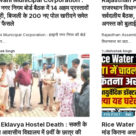
नी नगर निगम बोर्ड बैठक में 14 अहम प्रस्तावों
राजस्थान विधान
ूरी, बिजली के 200 नए पोल खरीदने समेत
सर्वदलीय बैठक, अ
े फैसले
अगस्त को बुला
Municipal Corporation : हल्द्वानी नगर निगम की बोर्ड
Rajasthan Assembly 
हर
…
विधानसभा का छठा
…
ek Singh
By
Abhishek Singh
PIN POST
सेहत
 Eklavya Hostel Death : सक्ती के
Rice Water f
 आवासीय विद्यालय में 9वीं के छात्र की
मांड कितना असर