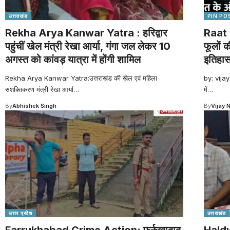
उत्तराखंड
PIN PO
Rekha Arya Kanwar Yatra : हरिद्वार
Raat 
पहुंचीं खेल मंत्री रेखा आर्या, गंगा जल लेकर 10
फूलों 
अगस्त को कांवड़ यात्रा में होंगी शामिल
इतिहा
Rekha Arya Kanwar Yatra:उत्तराखंड की खेल एवं महिला
by: vijay
सशक्तिकरण मंत्री रेखा आर्या
…
में
…
By
Abhishek Singh
By
Vijay 
उत्तर प्रदेश
उत्तराखंड
Farrukhabad Crime Action: फर्रुखाबाद
Haldw