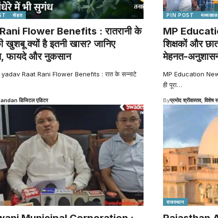
ST
सेहत
PIN POST
मध्यकाल
Rani Flower Benefits : रातरानी के
MP Education
की खुशबू क्यों है इतनी खास? जानिए
शिक्षकों और छा
स, फायदे और नुकसान
मेहनत-अनुशासन
 yadav Raat Rani Flower Benefits : रात के सन्नाटे
MP Education News : व
ही पूरा
…
Nandan डिजिटल एडिटर
By
प्रमोद श्रीवास्तव, विशेष स
राजस्थान
ani Municipal Corporation :
Rajasthan 