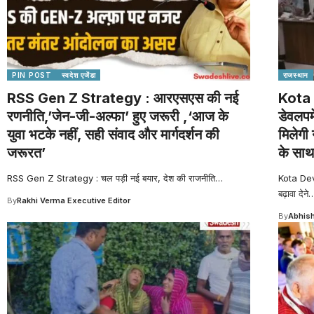
PIN POST
स्वदेश एजेंडा
राजस्थान
RSS Gen Z Strategy : आरएसएस की नई
Kota 
रणनीति,’जेन-जी-अल्फा’ हुए जरूरी ,‘आज के
डेवलपम
युवा भटके नहीं, सही संवाद और मार्गदर्शन की
मिलेगी 
जरूरत’
के साथ
RSS Gen Z Strategy : चल पड़ी नई बयार, देश की राजनीति
…
Kota Dev
बढ़ावा देने
By
Rakhi Verma Executive Editor
By
Abhish