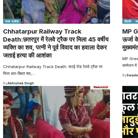
मध्य प्रदेश
दिल्ली
मध
Chhatarpur Railway Track
MP G
Death:छतरपुर में रेलवे ट्रैक पर मिला 45 वर्षीय
ऊर्जा क
व्यक्ति का शव, पत्नी ने पूर्व विवाद का हवाला देकर
मुख्यमंत
जताई हत्या की आशंका
MP Green 
सम्मेलन में
Chhatarpur Railway Track Death: सटई रोड रेलवे ट्रैक पर
मिला क्षत-विक्षत शव,
…
By
Swade
By
Abhishek Singh