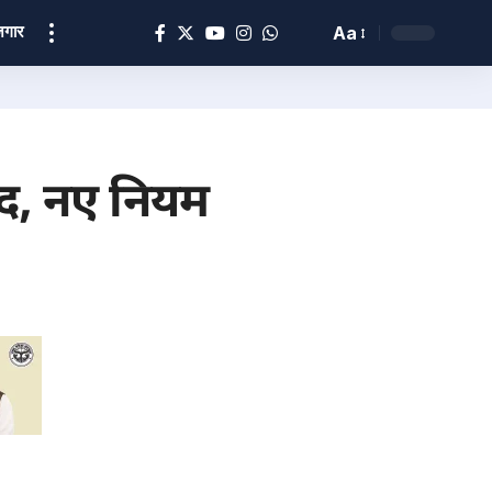
ोज़गार
Aa
िवाद, नए नियम