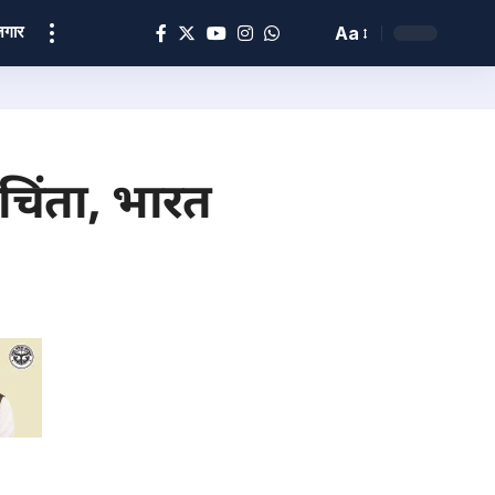
ोज़गार
Aa
िंता, भारत