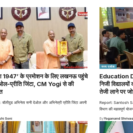
मध्य प्रदेश
ा 1947’ के प्रमोशन के लिए लखनऊ पहुंचे
Education De
ओल-प्र‍ीति जिंटा, CM Yogi से की
निजी विद्यालयों
त
तेजी लाने पर ज
बॉलीवुड अभिनेता सनी देओल और अभिनेत्री प्रीति जिंटा अपनी
Report: Santosh S
विभाग की महत्वपूर्ण योज
shi Soni
By
Yoganand Shriva