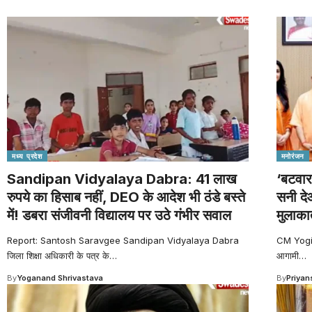
मध्य प्रदेश
मनोरंजन
Sandipan Vidyalaya Dabra: 41 लाख
‘बटवार
रुपये का हिसाब नहीं, DEO के आदेश भी ठंडे बस्ते
सनी दे
में! डबरा संजीवनी विद्यालय पर उठे गंभीर सवाल
मुलाका
Report: Santosh Saravgee Sandipan Vidyalaya Dabra
CM Yogi: 
जिला शिक्षा अधिकारी के पत्र के
…
आगामी
…
By
Yoganand Shrivastava
By
Priyan