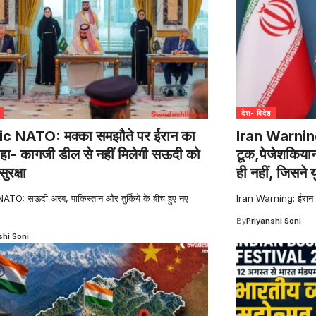
देश- विदेश
ic NATO: मक्का समझौते पर ईरान का
Iran Warning: 
हा- कागजी डील से नहीं मिलेगी सऊदी को
टूक,पेजेशकियान
ुरक्षा
ही नहीं, जिसने य
ATO: सऊदी अरब, पाकिस्तान और तुर्किये के बीच हुए नए
Iran Warning: ईरान और
By
Priyanshi Soni
shi Soni