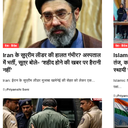
देश- विदेश
देश- विदेश
Iran के सुप्रीम लीडर की हालत गंभीर? अस्पताल
Islam
में भर्ती, सूत्र बोले- ‘शहीद होने की खबर पर हैरानी
तंज, क
नहीं’
स्थायी स
Iran: ईरान के सुप्रीम लीडर मुज्तबा खामेनेई की सेहत को लेकर एक
…
Islamic N
रक्षा
…
By
Priyanshi Soni
By
Priyan