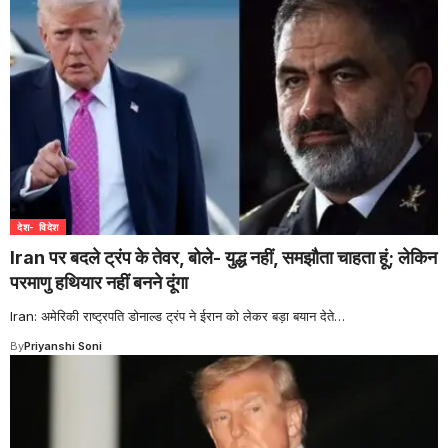
देश- विदेश
Iran पर बदले ट्रंप के तेवर, बोले- युद्ध नहीं, समझौता चाहता हूं; लेकिन
परमाणु हथियार नहीं बनने दूंगा
Iran: अमेरिकी राष्ट्रपति डोनाल्ड ट्रंप ने ईरान को लेकर बड़ा बयान देते
…
By
Priyanshi Soni