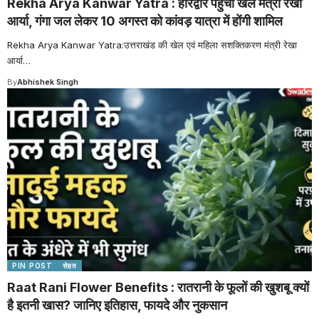
Rekha Arya Kanwar Yatra : हरिद्वार पहुंचीं खेल मंत्री रेखा
आर्या, गंगा जल लेकर 10 अगस्त को कांवड़ यात्रा में होंगी शामिल
Rekha Arya Kanwar Yatra:उत्तराखंड की खेल एवं महिला सशक्तिकरण मंत्री रेखा
आर्या
…
By
Abhishek Singh
PIN POST
सेहत
Raat Rani Flower Benefits : रातरानी के फूलों की खुशबू क्यों
है इतनी खास? जानिए इतिहास, फायदे और नुकसान