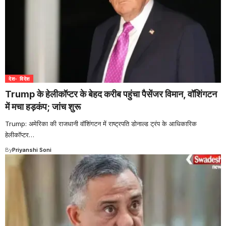
देश- विदेश
Trump के हेलीकॉप्टर के बेहद करीब पहुंचा पैसेंजर विमान, वॉशिंगटन
में मचा हड़कंप; जांच शुरू
Trump: अमेरिका की राजधानी वॉशिंगटन में राष्ट्रपति डोनाल्ड ट्रंप के आधिकारिक
हेलीकॉप्टर
…
By
Priyanshi Soni