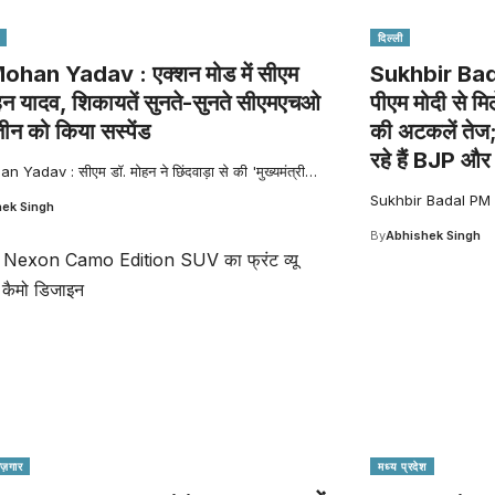
दिल्ली
han Yadav : एक्शन मोड में सीएम
Sukhbir Ba
हन यादव, शिकायतें सुनते-सुनते सीएमएचओ
पीएम मोदी से मि
ीन को किया सस्पेंड
की अटकलें तेज;
रहे हैं BJP औ
Yadav : सीएम डॉ. मोहन ने छिंदवाड़ा से की 'मुख्यमंत्री
…
Sukhbir Badal PM Mo
ek Singh
By
Abhishek Singh
रोज़गार
मध्य प्रदेश