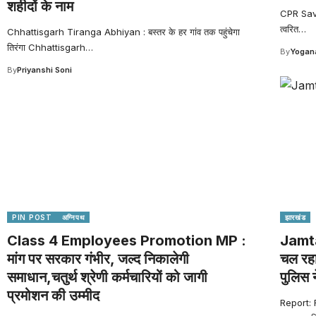
शहीदों के नाम
CPR Saves 
त्वरित
…
Chhattisgarh Tiranga Abhiyan : बस्तर के हर गांव तक पहुंचेगा
तिरंगा Chhattisgarh
…
By
Yogana
By
Priyanshi Soni
PIN POST
अग्निपथ
झारखंड
Class 4 Employees Promotion MP :
Jamtar
मांग पर सरकार गंभीर, जल्द निकालेगी
चल रहा
समाधान,चतुर्थ श्रेणी कर्मचारियों को जागी
पुलिस 
प्रमोशन की उम्मीद
Report: