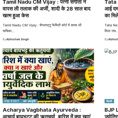
Tamil Nadu CM Vijay : पत्नी संगीता ने
Tata 
वापस ली तलाक की अर्जी, शादी के 28 साल बाद
आई दमद
खत्म हुआ केस
का मिल
Tamil Nadu CM Vijay : चेंगलपट्टू फैमिली कोर्ट में वापस ली
Tata Nex
याचिका
…
मिला नया
By
Abhishek Singh
By
Abhish
PIN POST
धर्म-संस्कृति
दिल्ली
Acharya Vagbhata Ayurveda :
BJP L
आचार्य बाघभट्ट की ऋतुचर्या, बारिश में क्या खाएं,
ज्योतिर