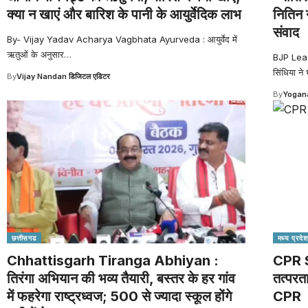
क्या न खाएं और बारिश के पानी के आयुर्वेदिक लाभ
नितिन न
संवाद
By- Vijay Yadav Acharya Vagbhata Ayurveda : आयुर्वेद में
ऋतुओं के अनुसार
…
BJP Leader
सिंधिया ने
By
Vijay Nandan डिजिटल एडिटर
By
Yogana
छत्तीसगढ
मध्य प्रदेश
Chhattisgarh Tiranga Abhiyan :
CPR Sa
तिरंगा अभियान की भव्य तैयारी, बस्तर के हर गांव
तत्परत
में फहरेगा राष्ट्रध्वज; 500 से ज्यादा स्कूल होंगे
CPR