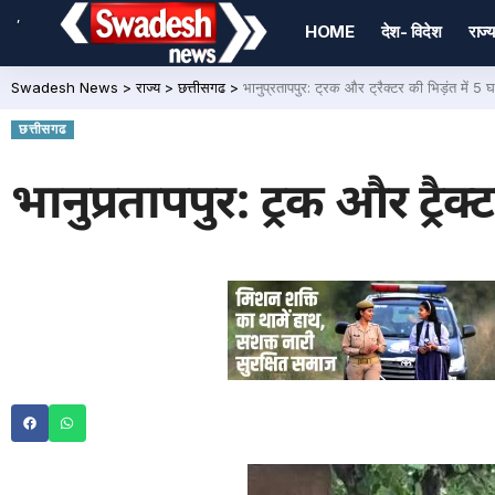
,
HOME
देश- विदेश
राज्य
Swadesh News
>
राज्य
>
छत्तीसगढ
>
भानुप्रतापपुर: ट्रक और ट्रैक्टर की भिड़ंत में 
छत्तीसगढ
भानुप्रतापपुर: ट्रक और ट्रै