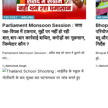
PIN POST
स्वदेश एजेंडा
मध्य प्रदेश
Parliament Monsoon Session : सत्ता
Bhopa
पक्ष-विपक्ष में टकराव, मुद्दों पर नहीं हो रही
परियोज
बात,बार-बार कार्रवाई बाधित, करोड़ों का नुकसान,
ब्लू और
जिम्मेदार कौन ?
निर्देश
Parliament Monsoon Session : अमित शाह को सदन में बुलाने की
Bhopal Me
मांग,
…
हुई
…
By
Abhishek Singh
By
Abhish