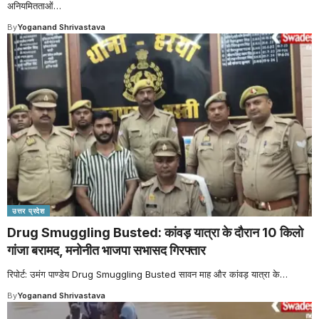
अनियमितताओं
…
By
Yoganand Shrivastava
उत्तर प्रदेश
Drug Smuggling Busted: कांवड़ यात्रा के दौरान 10 किलो
गांजा बरामद, मनोनीत भाजपा सभासद गिरफ्तार
रिपोर्ट: उमंग पाण्डेय Drug Smuggling Busted सावन माह और कांवड़ यात्रा के
…
By
Yoganand Shrivastava