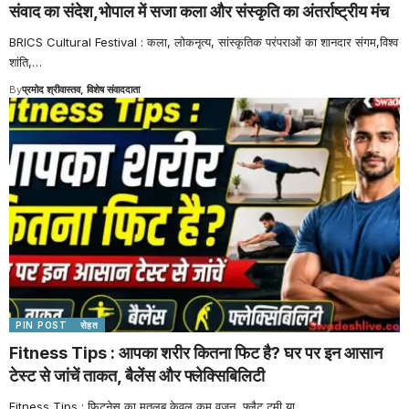
संवाद का संदेश,भोपाल में सजा कला और संस्कृति का अंतर्राष्ट्रीय मंच
BRICS Cultural Festival : कला, लोकनृत्य, सांस्कृतिक परंपराओं का शानदार संगम,विश्व
शांति,
…
By
प्रमोद श्रीवास्तव, विशेष संवाददाता
PIN POST
सेहत
Fitness Tips : आपका शरीर कितना फिट है? घर पर इन आसान
टेस्ट से जांचें ताकत, बैलेंस और फ्लेक्सिबिलिटी
Fitness Tips : फिटनेस का मतलब केवल कम वजन, फ्लैट टमी या
…